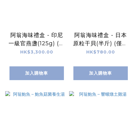
阿翁海味禮盒 - 印尼
阿翁海味禮盒 - 日本
一級官燕盞(125g) (僅
原粒干貝(半斤) (僅在
在商店有售)
商店有售)
HK$3,300.00
HK$780.00
加入購物車
加入購物車