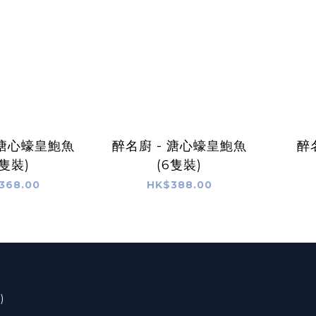
 溏心蠔皇鮑魚
醉名廚 - 溏心蠔皇鮑魚
醉
8隻裝)
(6隻裝)
368.00
HK$388.00
)