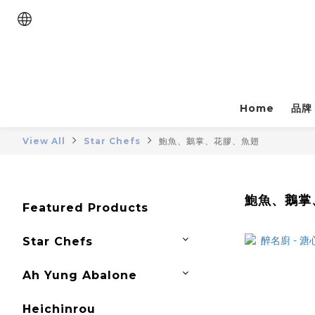
Home
品牌
View All
Star Chefs
鮑魚、鵝掌、花膠、魚翅
鮑魚、鵝掌
Featured Products
Star Chefs
Ah Yung Abalone
Heichinrou