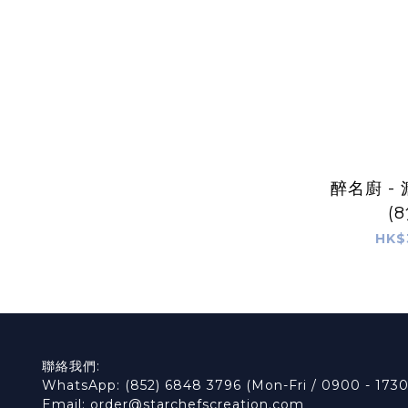
醉名廚 -
(
HK$
聯絡我們:
WhatsApp: (852) 6848 3796 (Mon-Fri / 0900 - 1730
Email: order@starchefscreation.com