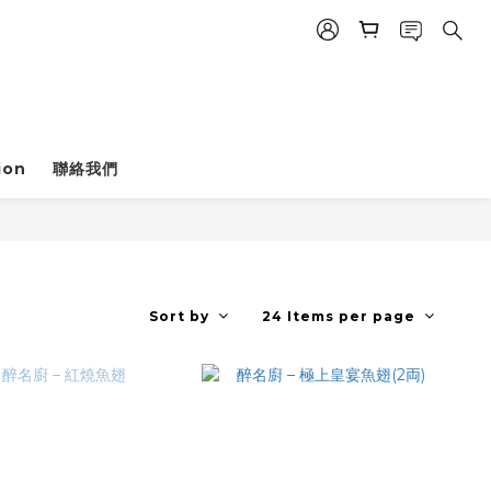
ion
聯絡我們
Sort by
24 Items per page