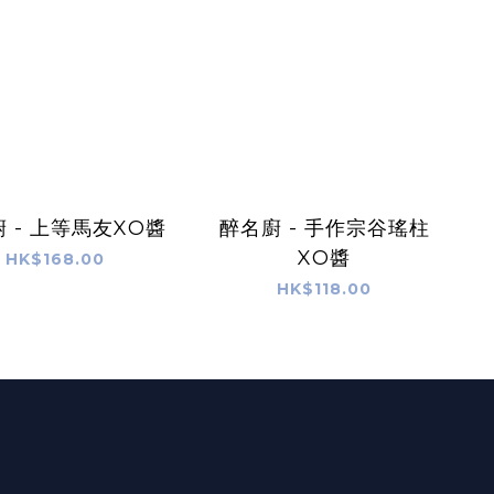
 - 上等馬友XO醬
醉名廚 - 手作宗谷瑤柱
XO醬
HK$168.00
HK$118.00