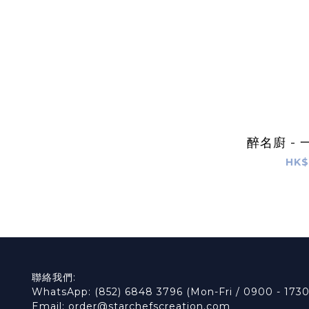
醉名廚 -
HK$
聯絡我們:
WhatsApp: (852) 6848 3796 (Mon-Fri / 0900 - 1730
Email: order@starchefscreation.com