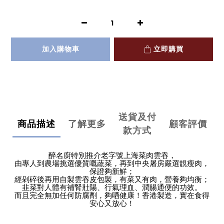
加入購物車
立即購買
送貨及付
商品描述
了解更多
顧客評價
款方式
醉名廚特別推介老字號上海菜肉雲吞，
由專人到農場挑選優質嘅蔬菜，再到中央屠房嚴選靚瘦肉，
保證夠新鮮；
經剁碎後再用自製雲吞皮包製，有菜又有肉，營養夠均衡；
韭菜對人體有補腎
壯陽
、行氣理血、潤腸通便的功效。
而且完全無加任何防腐劑，夠哂健康！香港製造，實在食得
安心又放心！