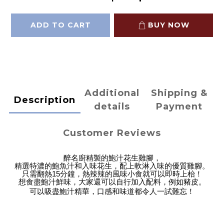
ADD TO CART
BUY NOW
Additional
Shipping &
Description
details
Payment
Customer Reviews
醉名廚精製的鮑汁花生雞腳，
精選特濃的鮑魚汁和入味花生，配上軟淋入味的優質雞腳。
只需翻熱
15
分鐘，熱辣辣的風味小食就可以即時上枱！
想食盡鮑汁鮮味，大家還可以自行加入配料，例如豬皮。
可以吸盡鮑汁精華，口感和味道都令人一試難忘！