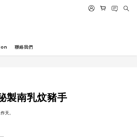
BUY NOW
ion
聯絡我們
 秘製南乳炆豬手
工作天。