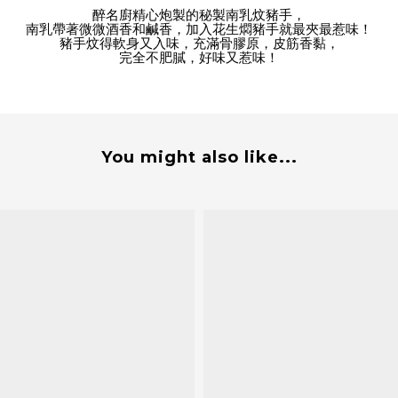
醉名廚精心炮製的秘製南乳炆豬手，
南乳帶著微微酒香和鹹香，加入花生燜豬手就最夾最惹味！
豬手炆得軟身又入味，充滿骨膠原，皮筋香黏，
完全不肥膩，好味又惹味！
You might also like...