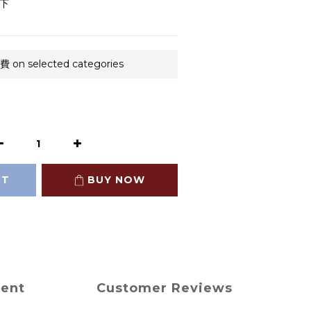
下
n selected categories
RT
BUY NOW
ment
Customer Reviews