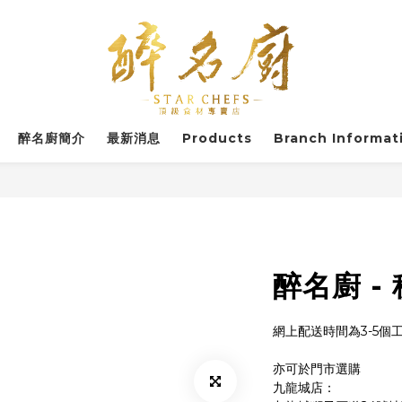
醉名廚簡介
最新消息
Products
Branch Informat
醉名廚 -
網上配送時間為3-5個
亦可於門市選購
九龍城店：