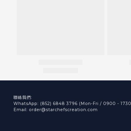
聯絡我們:
WhatsApp: (852) 6848 3796 (Mon-Fri / 0900 - 1730
Email: order@starchefscreation.com