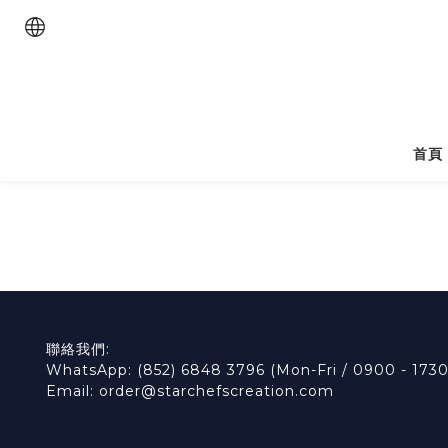
首頁
聯絡我們:
WhatsApp: (852) 6848 3796 (Mon-Fri / 0900 - 1730
Email: order@starchefscreation.com