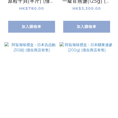
原粒干貝(半斤) (僅在
一級官燕盞(125g) (僅
商店有售)
在商店有售)
HK$780.00
HK$3,300.00
加入購物車
加入購物車